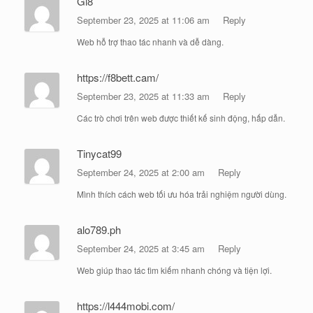
Gi8
September 23, 2025 at 11:06 am
Reply
Web hỗ trợ thao tác nhanh và dễ dàng.
https://f8bett.cam/
September 23, 2025 at 11:33 am
Reply
Các trò chơi trên web được thiết kế sinh động, hấp dẫn.
Tinycat99
September 24, 2025 at 2:00 am
Reply
Mình thích cách web tối ưu hóa trải nghiệm người dùng.
alo789.ph
September 24, 2025 at 3:45 am
Reply
Web giúp thao tác tìm kiếm nhanh chóng và tiện lợi.
https://l444mobi.com/