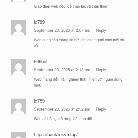
Giao diện web đẹp, dễ thao tác và thân thiện.
ld789
September 23, 2025 at 2:07 am
Reply
Web cung cấp thông tin hữu ích cho người chơi mới và
cũ.
566bet
September 23, 2025 at 2:18 am
Reply
Web mang đến trải nghiệm thân thiện với người dùng
mới.
ld789
September 23, 2025 at 2:32 am
Reply
Web có bố cục rõ ràng, dễ theo dõi.
https://backlinkvn.top/