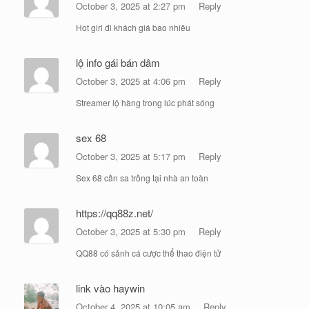
October 3, 2025 at 2:27 pm
Reply
Hot girl đi khách giá bao nhiêu
lộ info gái bán dâm
October 3, 2025 at 4:06 pm
Reply
Streamer lộ hàng trong lúc phát sóng
sex 68
October 3, 2025 at 5:17 pm
Reply
Sex 68 cần sa trồng tại nhà an toàn
https://qq88z.net/
October 3, 2025 at 5:30 pm
Reply
QQ88 có sảnh cá cược thể thao điện tử
link vào haywin
October 4, 2025 at 10:05 am
Reply