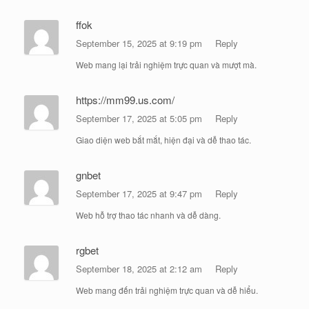
ffok
September 15, 2025 at 9:19 pm
Reply
Web mang lại trải nghiệm trực quan và mượt mà.
https://mm99.us.com/
September 17, 2025 at 5:05 pm
Reply
Giao diện web bắt mắt, hiện đại và dễ thao tác.
gnbet
September 17, 2025 at 9:47 pm
Reply
Web hỗ trợ thao tác nhanh và dễ dàng.
rgbet
September 18, 2025 at 2:12 am
Reply
Web mang đến trải nghiệm trực quan và dễ hiểu.