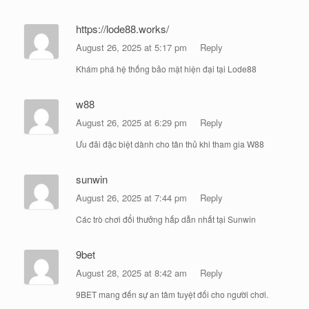
https://lode88.works/
August 26, 2025 at 5:17 pm
Reply
Khám phá hệ thống bảo mật hiện đại tại Lode88
w88
August 26, 2025 at 6:29 pm
Reply
Ưu đãi đặc biệt dành cho tân thủ khi tham gia W88
sunwin
August 26, 2025 at 7:44 pm
Reply
Các trò chơi đổi thưởng hấp dẫn nhất tại Sunwin
9bet
August 28, 2025 at 8:42 am
Reply
9BET mang đến sự an tâm tuyệt đối cho người chơi.