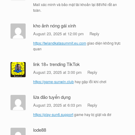
Mail xác minh và bảo mật tài khoản tại 88VNi rất an
toàn.
kho ảnh nóng gái xinh
August 23, 2025 at 12:00 pm
Reply
https://twiandkatasummit.eu.com
giao diện không trực
quan
link 18+ trending TikTok
August 23, 2025 at 3:00 pm
Reply
https://game-sunwin.club
hay gặp lỗi khi chơi
lừa đảo tuyển dụng
August 23, 2025 at 6:03 pm
Reply
https://play-sun6.support
game hay bị giật và đơ
lode88