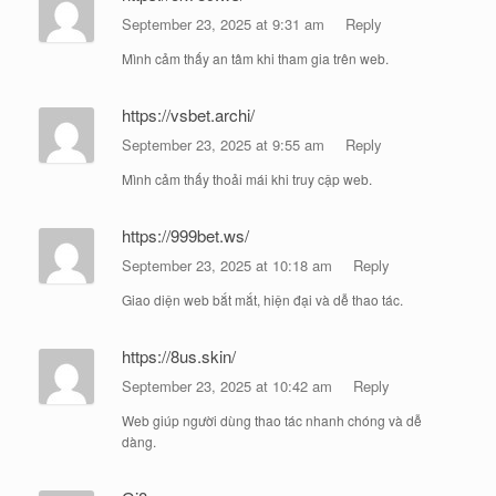
September 23, 2025 at 9:31 am
Reply
Mình cảm thấy an tâm khi tham gia trên web.
https://vsbet.archi/
September 23, 2025 at 9:55 am
Reply
Mình cảm thấy thoải mái khi truy cập web.
https://999bet.ws/
September 23, 2025 at 10:18 am
Reply
Giao diện web bắt mắt, hiện đại và dễ thao tác.
https://8us.skin/
September 23, 2025 at 10:42 am
Reply
Web giúp người dùng thao tác nhanh chóng và dễ
dàng.