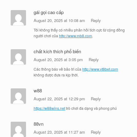
gái gọi cao cấp
August 20, 2025 at 10:08 am
Reply
Tôi không thấy có nhiều phản hồi tích cực từ cộng đồng
người chơi của
http://www.mb8.com
.
chất kích thích phổ biến
August 20, 2025 at 3:05 pm
Reply
Các thông báo về bảo trì của
http://www.vt8bet.com
không được đưa ra kịp thời.
w88
August 22, 2025 at 12:29 pm
Reply
https://w88wins.net
trò chơi đa dạng và phong phú
88vn
August 23, 2025 at 11:27 am
Reply