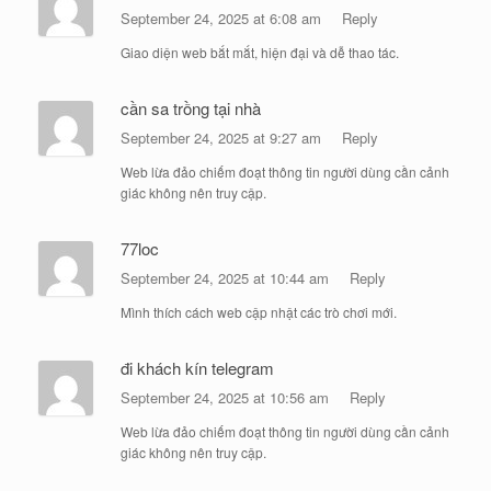
September 24, 2025 at 6:08 am
Reply
Giao diện web bắt mắt, hiện đại và dễ thao tác.
cần sa trồng tại nhà
September 24, 2025 at 9:27 am
Reply
Web lừa đảo chiếm đoạt thông tin người dùng cần cảnh
giác không nên truy cập.
77loc
September 24, 2025 at 10:44 am
Reply
Mình thích cách web cập nhật các trò chơi mới.
đi khách kín telegram
September 24, 2025 at 10:56 am
Reply
Web lừa đảo chiếm đoạt thông tin người dùng cần cảnh
giác không nên truy cập.